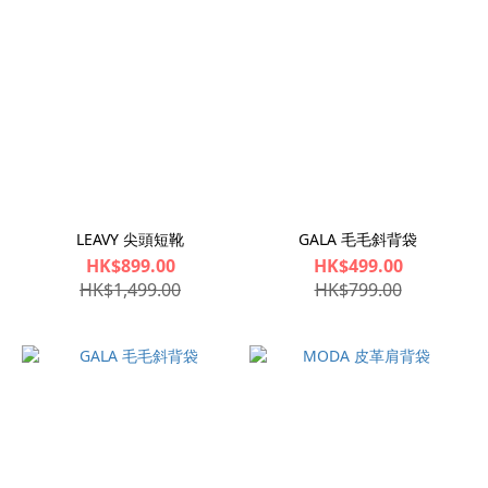
LEAVY 尖頭短靴
GALA 毛毛斜背袋
HK$899.00
HK$499.00
HK$1,499.00
HK$799.00