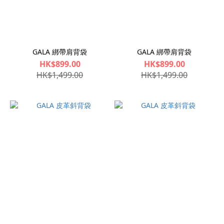
GALA 綁帶肩背袋
GALA 綁帶肩背袋
HK$899.00
HK$899.00
HK$1,499.00
HK$1,499.00