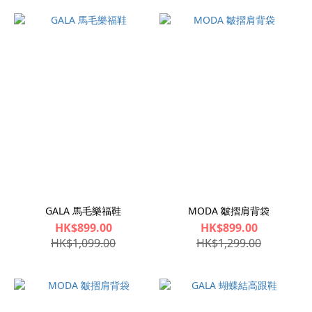
GALA 馬毛樂福鞋
MODA 皺摺肩背袋
HK$899.00
HK$899.00
HK$1,099.00
HK$1,299.00