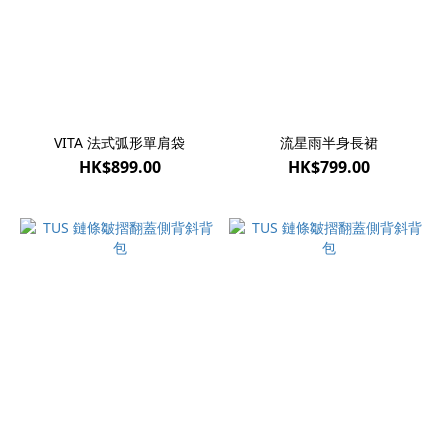
VITA 法式弧形單肩袋
流星雨半身長裙
HK$899.00
HK$799.00