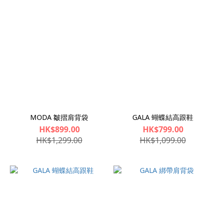
MODA 皺摺肩背袋
GALA 蝴蝶結高跟鞋
HK$899.00
HK$799.00
HK$1,299.00
HK$1,099.00