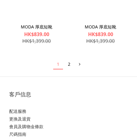
MODA 厚底短靴
MODA 厚底短靴
HK$839.00
HK$839.00
HK$1,399.00
HK$1,399.00
1
2
客戶信息
配送服務
更換及退貨
會員及購物金條款
尺碼指南