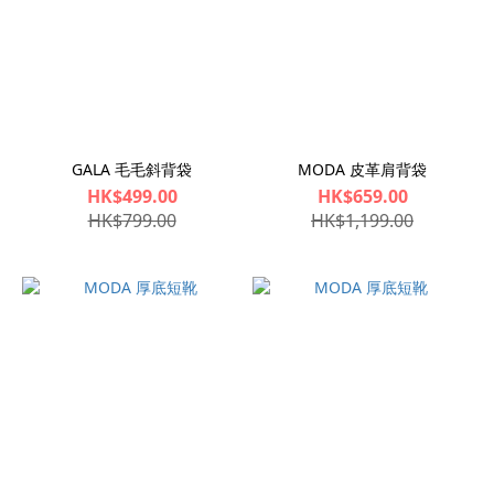
GALA 毛毛斜背袋
MODA 皮革肩背袋
HK$499.00
HK$659.00
HK$799.00
HK$1,199.00