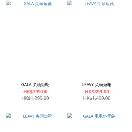
GALA 尖頭短靴
LEAVY 尖頭短靴
HK$799.00
HK$899.00
HK$1,299.00
HK$1,499.00