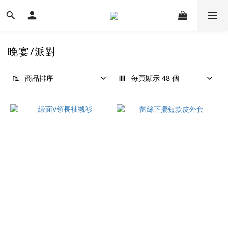
晚宴/派對
商品排序
每頁顯示 48 個