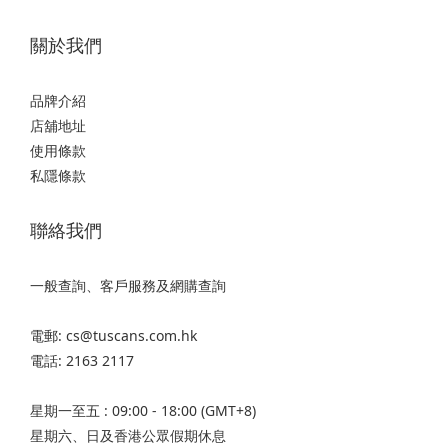
關於我們
品牌介紹
店舖地址
使用條款
私隱條款
聯絡我們
一般查詢、客戶服務及網購查詢
電郵: cs@tuscans.com.hk
電話: 2163 2117
星期一至五 : 09:00 - 18:00 (GMT+8)
星期六、日及香港公眾假期休息