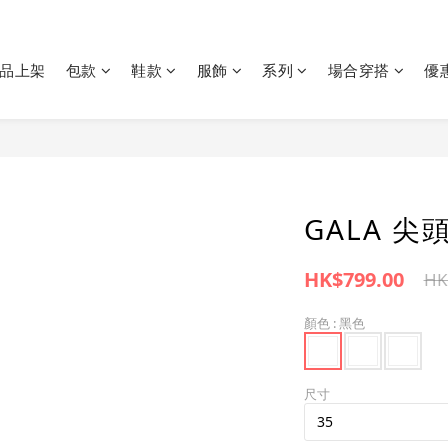
品上架
包款
鞋款
服飾
系列
場合穿搭
優
GALA 尖
HK$799.00
HK
顏色
: 黑色
尺寸