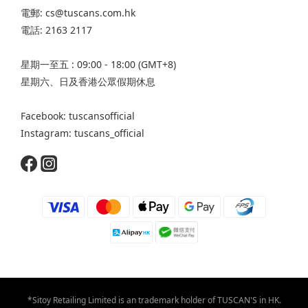
電郵: cs@tuscans.com.hk
電話: 2163 2117
星期一至五 : 09:00 - 18:00 (GMT+8)
星期六、日及香港公眾假期休息
Facebook: tuscansofficial
Instagram: tuscans_official
*Sitoy Retailing Limited is an trademark holder of TUSCAN'S in HK.