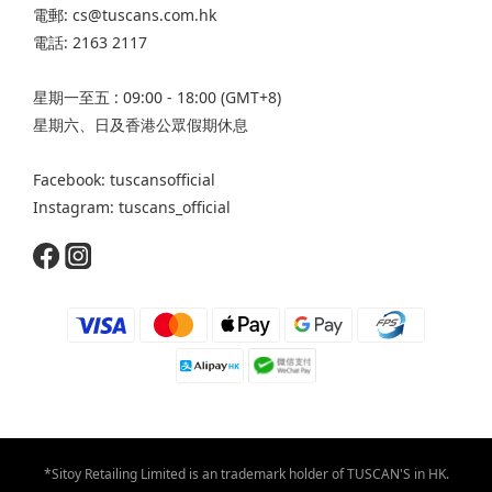
電郵: cs@tuscans.com.hk
電話: 2163 2117
星期一至五 : 09:00 - 18:00 (GMT+8)
星期六、日及香港公眾假期休息
Facebook: tuscansofficial
Instagram: tuscans_official
*Sitoy Retailing Limited is an trademark holder of TUSCAN'S in HK.