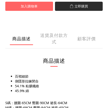
加入購物車
立即購買
送貨及付款方
商品描述
顧客評價
式
商品描述
百褶細節
側隱形拉鍊閉合
54.1% 粘膠纖維
45.9% 綿
S碼：腰圍-65CM 臀圍-90CM 裙長-64CM
M碼：腰圍-69CM 臀圍-94CM 裙長-65CM