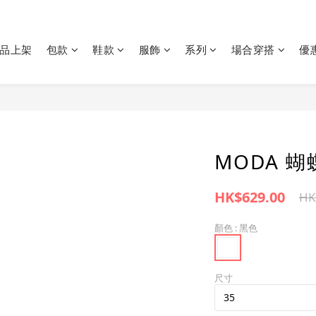
品上架
包款
鞋款
服飾
系列
場合穿搭
優
MODA 
HK$629.00
HK
顏色
: 黑色
尺寸