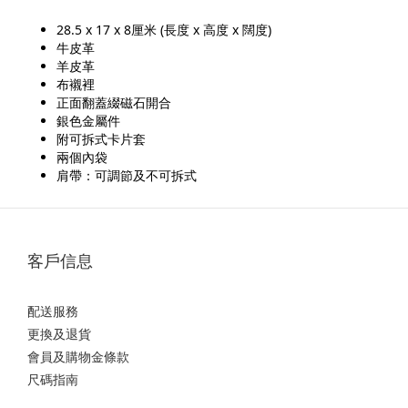
28.5 x 17 x 8厘米 (長度 x 高度 x 闊度)
牛皮革
羊皮革
布襯裡
正面翻蓋綴磁石開合
銀色金屬件
附可拆式卡片套
兩個內袋
肩帶：可調節及不可拆式
客戶信息
配送服務
更換及退貨
會員及購物金條款
尺碼指南