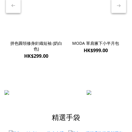
拼色圓領修身針織短袖 (奶白
MODA 單肩腋下小半月包
V
色)
HK$999.00
HK$299.00
精選手袋