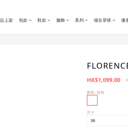
品上架
包款
鞋款
服飾
系列
場合穿搭
優
FLOREN
HK$1,099.00
顏色
: 棕色
尺寸