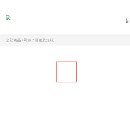
新
全部商品
/
鞋款
/
長靴及短靴