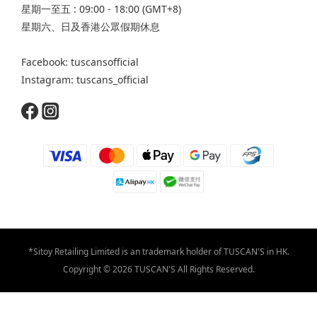
星期一至五 : 09:00 - 18:00 (GMT+8)
星期六、日及香港公眾假期休息
Facebook: tuscansofficial
Instagram: tuscans_official
*Sitoy Retailing Limited is an trademark holder of TUSCAN'S in HK.
Copyright © 2026 TUSCAN'S All Rights Reserved.
立即購買