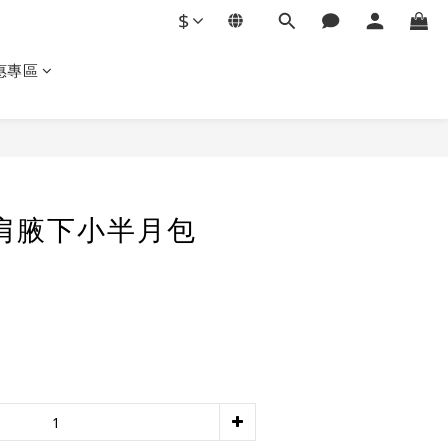
$
惠專區
立即購買
單肩腋下小半月包