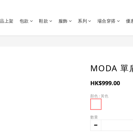
品上架
包款
鞋款
服飾
系列
場合穿搭
優
MODA 
HK$999.00
顏色
: 黃色
數量