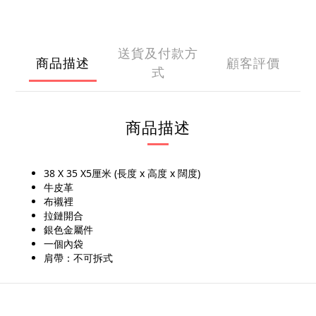
送貨及付款方
商品描述
顧客評價
式
商品描述
38 X 35 X5厘米 (長度 x 高度 x 闊度)
牛皮革
布襯裡
拉鏈開合
銀色金屬件
一個內袋
肩帶：不可拆式