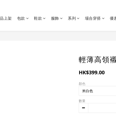
品上架
包款
鞋款
服飾
系列
場合穿搭
優
輕薄高領
HK$399.00
顏色
數量