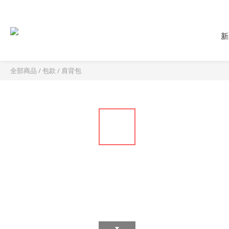
新
全部商品
/
包款
/
肩背包