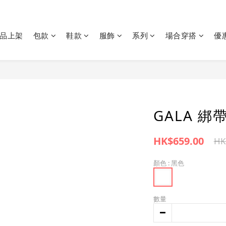
品上架
包款
鞋款
服飾
系列
場合穿搭
優
GALA 綁
HK$659.00
HK
顏色
: 黑色
數量