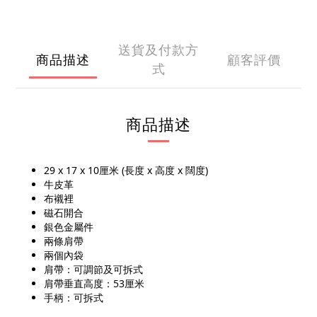
送貨及付款方
商品描述
顧客評價
式
商品描述
29 x 17 x 10厘米 (長度 x 高度 x 闊度)
牛皮革
布襯裡
磁石開合
銀色金屬件
兩條肩帶
兩個內袋
肩帶：可調節及可拆式
肩帶垂直高度：53厘米
手柄：可拆式