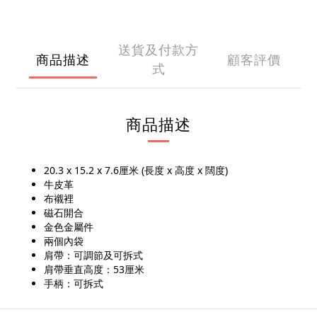
送貨及付款方
商品描述
顧客評價
式
商品描述
20.3 x 15.2 x 7.6厘米 (長度 x 高度 x 闊度)
牛皮革
布襯裡
磁石開合
金色金屬件
兩個內袋
肩帶：可調節及可拆式
肩帶垂直高度：53厘米
手柄：可拆式