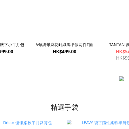
肩腋下小半月包
V領綁帶麻花針織馬甲假两件T恤
TANTAN
999.00
HK$499.00
HK$54
HK$99
精選手袋