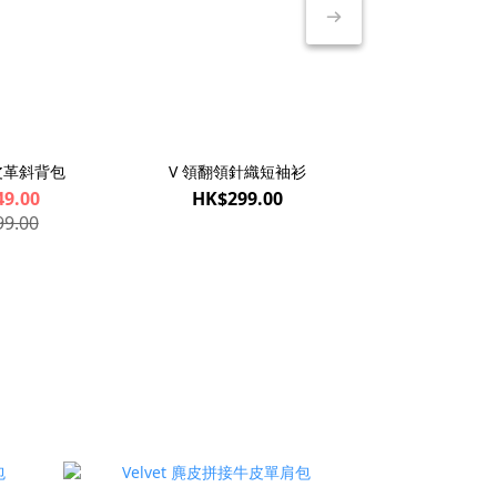
 皮革斜背包
V 領翻領針織短袖衫
VOYAGE 
9.00
HK$299.00
HK$769
9.00
HK$1,09